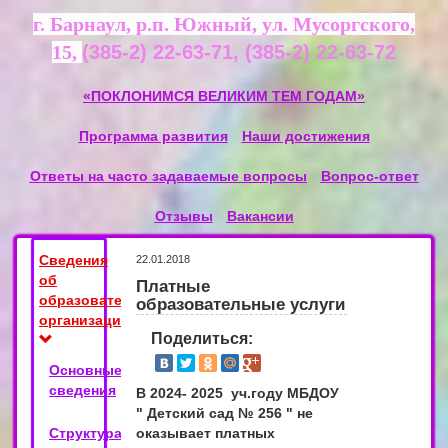
г. Барнаул, р.п. Южный, ул. Мусоргского,
15,
(385-2) 22-63-71, (385-2) 22-63-72
«ПОКЛОНИМСЯ ВЕЛИКИМ ТЕМ ГОДАМ»
Программа развития
Наши достижения
Ответы на часто задаваемые вопросы
Вопрос-ответ
Отзывы
Вакансии
Сведения
22.01.2018
об
Платные
образовательной
образовательные услуги
организации
Поделиться:
Основные
сведения
В 2024- 2025 уч.году МБДОУ
" Детский сад № 256 " не
Структура
оказывает платных