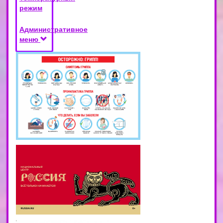
режим
Административное
меню